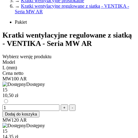
→
Kratki wentylacyjne prostokatne
→
Kratki wentylacyjne regulowane z siatką - VENTIKA -
Seria MW AR
Pakiet
Kratki wentylacyjne regulowane z siatką
- VENTIKA - Seria MW AR
Wybierz wersję produktu
Model
L (mm)
Cena netto
MW100 AR
Dostępny
15
10,50 zł
+
-
Dodaj do koszyka
MW120 AR
Dostępny
15
14,35 zł