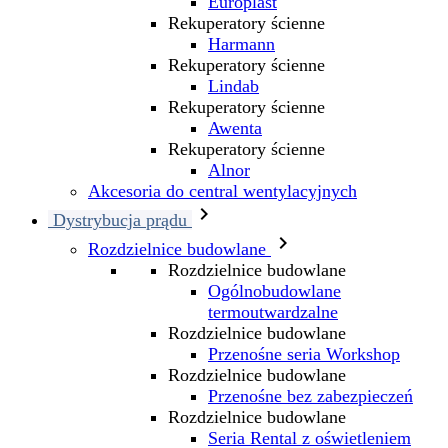
Europlast
Rekuperatory ścienne
Harmann
Rekuperatory ścienne
Lindab
Rekuperatory ścienne
Awenta
Rekuperatory ścienne
Alnor
Akcesoria do central wentylacyjnych

Dystrybucja prądu

Rozdzielnice budowlane
Rozdzielnice budowlane
Ogólnobudowlane
termoutwardzalne
Rozdzielnice budowlane
Przenośne seria Workshop
Rozdzielnice budowlane
Przenośne bez zabezpieczeń
Rozdzielnice budowlane
Seria Rental z oświetleniem