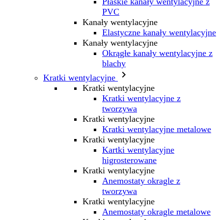
Płaskie kanały wentylacyjne z
PVC
Kanały wentylacyjne
Elastyczne kanały wentylacyjne
Kanały wentylacyjne
Okrągłe kanały wentylacyjne z
blachy

Kratki wentylacyjne
Kratki wentylacyjne
Kratki wentylacyjne z
tworzywa
Kratki wentylacyjne
Kratki wentylacyjne metalowe
Kratki wentylacyjne
Kartki wentylacyjne
higrosterowane
Kratki wentylacyjne
Anemostaty okragle z
tworzywa
Kratki wentylacyjne
Anemostaty okragle metalowe