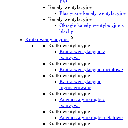
PVC
Kanały wentylacyjne
Elastyczne kanały wentylacyjne
Kanały wentylacyjne
Okrągłe kanały wentylacyjne z
blachy

Kratki wentylacyjne
Kratki wentylacyjne
Kratki wentylacyjne z
tworzywa
Kratki wentylacyjne
Kratki wentylacyjne metalowe
Kratki wentylacyjne
Kartki wentylacyjne
higrosterowane
Kratki wentylacyjne
Anemostaty okragle z
tworzywa
Kratki wentylacyjne
Anemostaty okragle metalowe
Kratki wentylacyjne