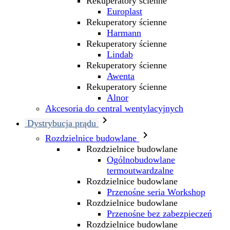
Rekuperatory ścienne
Europlast
Rekuperatory ścienne
Harmann
Rekuperatory ścienne
Lindab
Rekuperatory ścienne
Awenta
Rekuperatory ścienne
Alnor
Akcesoria do central wentylacyjnych

Dystrybucja prądu

Rozdzielnice budowlane
Rozdzielnice budowlane
Ogólnobudowlane
termoutwardzalne
Rozdzielnice budowlane
Przenośne seria Workshop
Rozdzielnice budowlane
Przenośne bez zabezpieczeń
Rozdzielnice budowlane