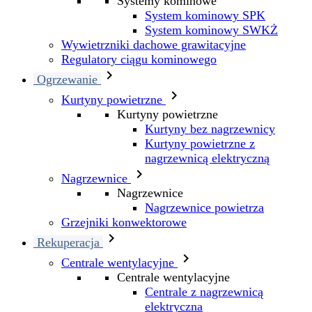
Systemy kominowe
System kominowy SPK
System kominowy SWKŻ
Wywietrzniki dachowe grawitacyjne
Regulatory ciągu kominowego

Ogrzewanie

Kurtyny powietrzne
Kurtyny powietrzne
Kurtyny bez nagrzewnicy
Kurtyny powietrzne z
nagrzewnicą elektryczną

Nagrzewnice
Nagrzewnice
Nagrzewnice powietrza
Grzejniki konwektorowe

Rekuperacja

Centrale wentylacyjne
Centrale wentylacyjne
Centrale z nagrzewnicą
elektryczna