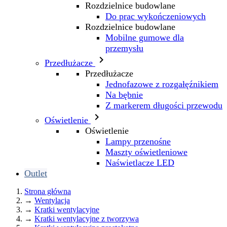
Rozdzielnice budowlane
Do prac wykończeniowych
Rozdzielnice budowlane
Mobilne gumowe dla
przemysłu

Przedłużacze
Przedłużacze
Jednofazowe z rozgałęźnikiem
Na bębnie
Z markerem długości przewodu

Oświetlenie
Oświetlenie
Lampy przenośne
Maszty oświetleniowe
Naświetlacze LED
Outlet
Strona główna
→
Wentylacja
→
Kratki wentylacyjne
→
Kratki wentylacyjne z tworzywa