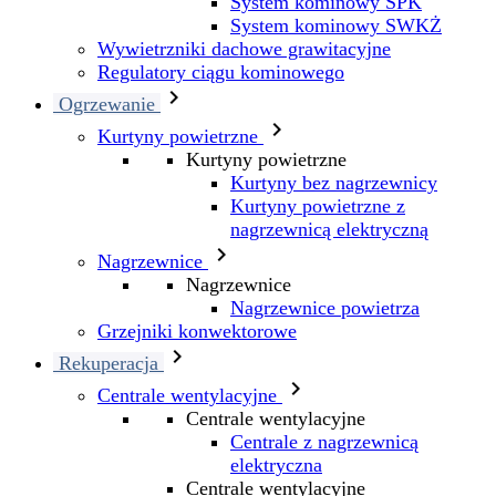
System kominowy SPK
System kominowy SWKŻ
Wywietrzniki dachowe grawitacyjne
Regulatory ciągu kominowego

Ogrzewanie

Kurtyny powietrzne
Kurtyny powietrzne
Kurtyny bez nagrzewnicy
Kurtyny powietrzne z
nagrzewnicą elektryczną

Nagrzewnice
Nagrzewnice
Nagrzewnice powietrza
Grzejniki konwektorowe

Rekuperacja

Centrale wentylacyjne
Centrale wentylacyjne
Centrale z nagrzewnicą
elektryczna
Centrale wentylacyjne