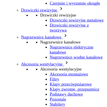
Czerpnie i wyrzutnie okrągłe

Drzwiczki rewizyjne
Drzwiczki rewizyjne
Drzwiczki rewizyjne metalowe
Drzwiczki rewizyjne z
tworzywa

Nagrzewnice kanałowe
Nagrzewnice kanałowe
Nagrzewnice elektryczne
kanałowe
Nagrzewnice wodne kanałowe

Akcesoria wentylacyjne
Akcesoria wentylacyjne
Akcesoria montażowe
Filtry
Klapy przeciwpożarowe
Klapy zwrotne, przepustnice
Podstawy dachowe
Pozostale
Stabilery