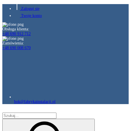
Zaloguj się
Twoje konto
Obsługa klienta:
+48 690 912 712
Zamówienia:
+48 690 008 670
bok@fabrykainstalacji.pl