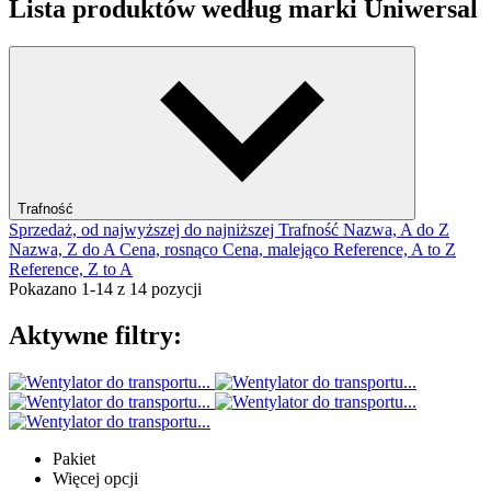
Lista produktów według marki Uniwersal
Trafność
Sprzedaż, od najwyższej do najniższej
Trafność
Nazwa, A do Z
Nazwa, Z do A
Cena, rosnąco
Cena, malejąco
Reference, A to Z
Reference, Z to A
Pokazano 1-14 z 14 pozycji
Aktywne filtry:
Pakiet
Więcej opcji