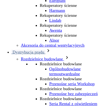
Europlast
Rekuperatory ścienne
Harmann
Rekuperatory ścienne
Lindab
Rekuperatory ścienne
Awenta
Rekuperatory ścienne
Alnor
Akcesoria do central wentylacyjnych

Dystrybucja prądu

Rozdzielnice budowlane
Rozdzielnice budowlane
Ogólnobudowlane
termoutwardzalne
Rozdzielnice budowlane
Przenośne seria Workshop
Rozdzielnice budowlane
Przenośne bez zabezpieczeń
Rozdzielnice budowlane
Seria Rental z oświetleniem