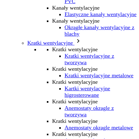
PVC
Kanały wentylacyjne
Elastyczne kanały wentylacyjne
Kanały wentylacyjne
Okrągłe kanały wentylacyjne z
blachy

Kratki wentylacyjne
Kratki wentylacyjne
Kratki wentylacyjne z
tworzywa
Kratki wentylacyjne
Kratki wentylacyjne metalowe
Kratki wentylacyjne
Kartki wentylacyjne
higrosterowane
Kratki wentylacyjne
Anemostaty okragle z
tworzywa
Kratki wentylacyjne
Anemostaty okragle metalowe
Kratki wentylacyjne