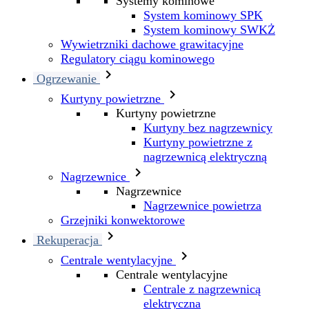
Systemy kominowe
System kominowy SPK
System kominowy SWKŻ
Wywietrzniki dachowe grawitacyjne
Regulatory ciągu kominowego

Ogrzewanie

Kurtyny powietrzne
Kurtyny powietrzne
Kurtyny bez nagrzewnicy
Kurtyny powietrzne z
nagrzewnicą elektryczną

Nagrzewnice
Nagrzewnice
Nagrzewnice powietrza
Grzejniki konwektorowe

Rekuperacja

Centrale wentylacyjne
Centrale wentylacyjne
Centrale z nagrzewnicą
elektryczna