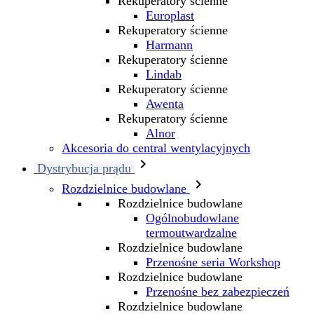
Rekuperatory ścienne
Europlast
Rekuperatory ścienne
Harmann
Rekuperatory ścienne
Lindab
Rekuperatory ścienne
Awenta
Rekuperatory ścienne
Alnor
Akcesoria do central wentylacyjnych

Dystrybucja prądu

Rozdzielnice budowlane
Rozdzielnice budowlane
Ogólnobudowlane
termoutwardzalne
Rozdzielnice budowlane
Przenośne seria Workshop
Rozdzielnice budowlane
Przenośne bez zabezpieczeń
Rozdzielnice budowlane