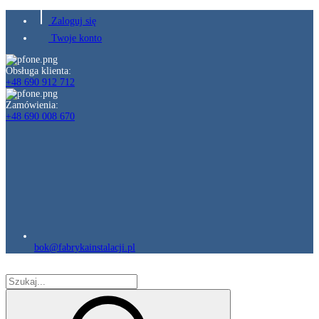
Zaloguj się
Twoje konto
Obsługa klienta:
+48 690 912 712
Zamówienia:
+48 690 008 670
bok@fabrykainstalacji.pl