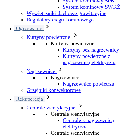
System kominowy SPK
System kominowy SWKŻ
Wywietrzniki dachowe grawitacyjne
Regulatory ciągu kominowego

Ogrzewanie

Kurtyny powietrzne
Kurtyny powietrzne
Kurtyny bez nagrzewnicy
Kurtyny powietrzne z
nagrzewnicą elektryczną

Nagrzewnice
Nagrzewnice
Nagrzewnice powietrza
Grzejniki konwektorowe

Rekuperacja

Centrale wentylacyjne
Centrale wentylacyjne
Centrale z nagrzewnicą
elektryczna
Centrale wentylacyjne