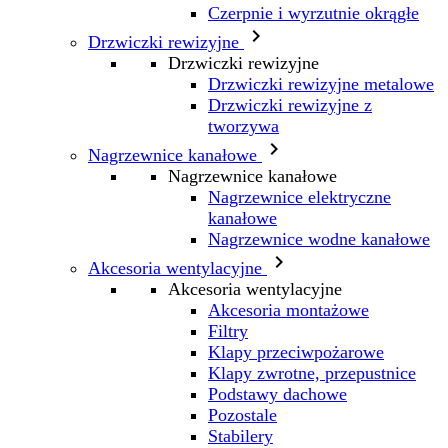
Czerpnie i wyrzutnie okrągłe

Drzwiczki rewizyjne
Drzwiczki rewizyjne
Drzwiczki rewizyjne metalowe
Drzwiczki rewizyjne z
tworzywa

Nagrzewnice kanałowe
Nagrzewnice kanałowe
Nagrzewnice elektryczne
kanałowe
Nagrzewnice wodne kanałowe

Akcesoria wentylacyjne
Akcesoria wentylacyjne
Akcesoria montażowe
Filtry
Klapy przeciwpożarowe
Klapy zwrotne, przepustnice
Podstawy dachowe
Pozostale
Stabilery