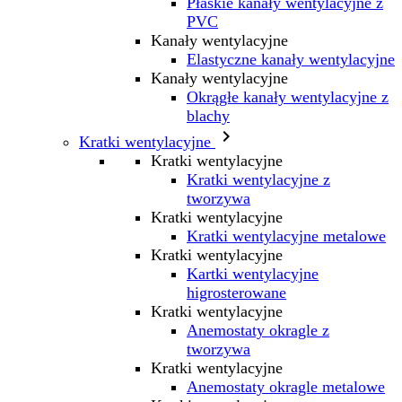
Płaskie kanały wentylacyjne z
PVC
Kanały wentylacyjne
Elastyczne kanały wentylacyjne
Kanały wentylacyjne
Okrągłe kanały wentylacyjne z
blachy

Kratki wentylacyjne
Kratki wentylacyjne
Kratki wentylacyjne z
tworzywa
Kratki wentylacyjne
Kratki wentylacyjne metalowe
Kratki wentylacyjne
Kartki wentylacyjne
higrosterowane
Kratki wentylacyjne
Anemostaty okragle z
tworzywa
Kratki wentylacyjne
Anemostaty okragle metalowe