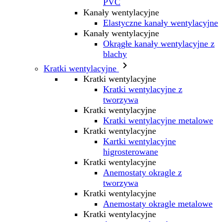
PVC
Kanały wentylacyjne
Elastyczne kanały wentylacyjne
Kanały wentylacyjne
Okrągłe kanały wentylacyjne z
blachy

Kratki wentylacyjne
Kratki wentylacyjne
Kratki wentylacyjne z
tworzywa
Kratki wentylacyjne
Kratki wentylacyjne metalowe
Kratki wentylacyjne
Kartki wentylacyjne
higrosterowane
Kratki wentylacyjne
Anemostaty okragle z
tworzywa
Kratki wentylacyjne
Anemostaty okragle metalowe
Kratki wentylacyjne