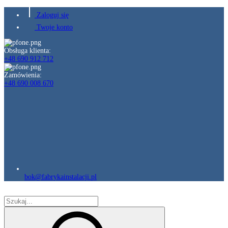
Zaloguj się
Twoje konto
Obsługa klienta:
+48 690 912 712
Zamówienia:
+48 690 008 670
bok@fabrykainstalacji.pl