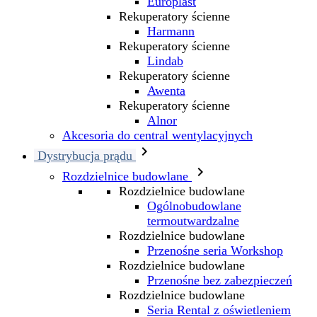
Europlast
Rekuperatory ścienne
Harmann
Rekuperatory ścienne
Lindab
Rekuperatory ścienne
Awenta
Rekuperatory ścienne
Alnor
Akcesoria do central wentylacyjnych

Dystrybucja prądu

Rozdzielnice budowlane
Rozdzielnice budowlane
Ogólnobudowlane
termoutwardzalne
Rozdzielnice budowlane
Przenośne seria Workshop
Rozdzielnice budowlane
Przenośne bez zabezpieczeń
Rozdzielnice budowlane
Seria Rental z oświetleniem