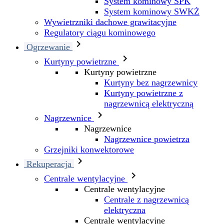
System kominowy SPK
System kominowy SWKŻ
Wywietrzniki dachowe grawitacyjne
Regulatory ciągu kominowego

Ogrzewanie

Kurtyny powietrzne
Kurtyny powietrzne
Kurtyny bez nagrzewnicy
Kurtyny powietrzne z
nagrzewnicą elektryczną

Nagrzewnice
Nagrzewnice
Nagrzewnice powietrza
Grzejniki konwektorowe

Rekuperacja

Centrale wentylacyjne
Centrale wentylacyjne
Centrale z nagrzewnicą
elektryczna
Centrale wentylacyjne