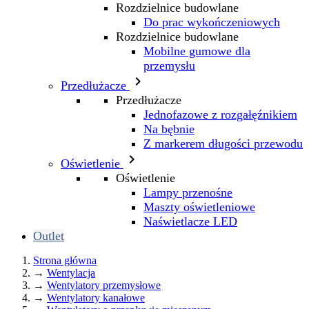
Rozdzielnice budowlane
Do prac wykończeniowych
Rozdzielnice budowlane
Mobilne gumowe dla
przemysłu

Przedłużacze
Przedłużacze
Jednofazowe z rozgałęźnikiem
Na bębnie
Z markerem długości przewodu

Oświetlenie
Oświetlenie
Lampy przenośne
Maszty oświetleniowe
Naświetlacze LED
Outlet
Strona główna
→
Wentylacja
→
Wentylatory przemysłowe
→
Wentylatory kanałowe