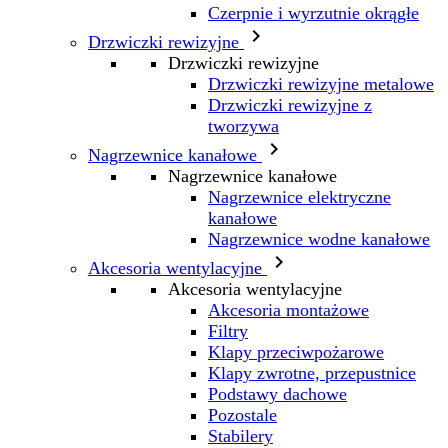
Czerpnie i wyrzutnie okrągłe

Drzwiczki rewizyjne
Drzwiczki rewizyjne
Drzwiczki rewizyjne metalowe
Drzwiczki rewizyjne z
tworzywa

Nagrzewnice kanałowe
Nagrzewnice kanałowe
Nagrzewnice elektryczne
kanałowe
Nagrzewnice wodne kanałowe

Akcesoria wentylacyjne
Akcesoria wentylacyjne
Akcesoria montażowe
Filtry
Klapy przeciwpożarowe
Klapy zwrotne, przepustnice
Podstawy dachowe
Pozostale
Stabilery