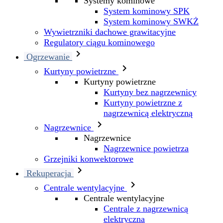
Systemy kominowe
System kominowy SPK
System kominowy SWKŻ
Wywietrzniki dachowe grawitacyjne
Regulatory ciągu kominowego

Ogrzewanie

Kurtyny powietrzne
Kurtyny powietrzne
Kurtyny bez nagrzewnicy
Kurtyny powietrzne z
nagrzewnicą elektryczną

Nagrzewnice
Nagrzewnice
Nagrzewnice powietrza
Grzejniki konwektorowe

Rekuperacja

Centrale wentylacyjne
Centrale wentylacyjne
Centrale z nagrzewnicą
elektryczna