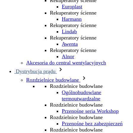
Rekuperatory ścienne
Europlast
Rekuperatory ścienne
Harmann
Rekuperatory ścienne
Lindab
Rekuperatory ścienne
Awenta
Rekuperatory ścienne
Alnor
Akcesoria do central wentylacyjnych

Dystrybucja prądu

Rozdzielnice budowlane
Rozdzielnice budowlane
Ogólnobudowlane
termoutwardzalne
Rozdzielnice budowlane
Przenośne seria Workshop
Rozdzielnice budowlane
Przenośne bez zabezpieczeń
Rozdzielnice budowlane