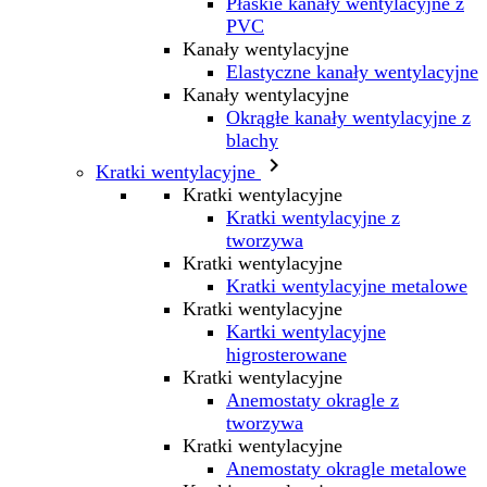
Płaskie kanały wentylacyjne z
PVC
Kanały wentylacyjne
Elastyczne kanały wentylacyjne
Kanały wentylacyjne
Okrągłe kanały wentylacyjne z
blachy

Kratki wentylacyjne
Kratki wentylacyjne
Kratki wentylacyjne z
tworzywa
Kratki wentylacyjne
Kratki wentylacyjne metalowe
Kratki wentylacyjne
Kartki wentylacyjne
higrosterowane
Kratki wentylacyjne
Anemostaty okragle z
tworzywa
Kratki wentylacyjne
Anemostaty okragle metalowe